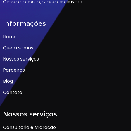
Cresça conosco, cresça na nuvem.
Informações
Home
Quem somos
Nossos serviços
Parceiros
Blog
Contato
Nossos serviços
Consultoria e Migração